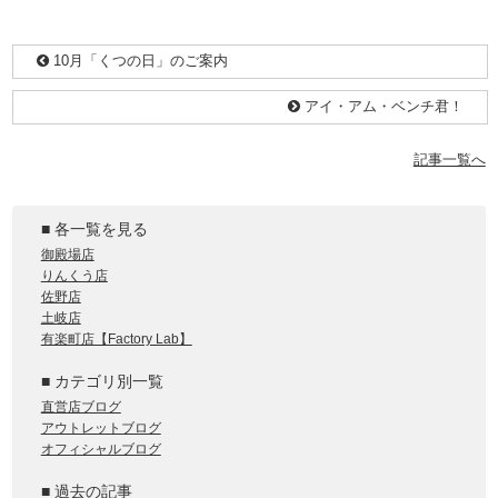
10月「くつの日」のご案内
アイ・アム・ベンチ君！
記事一覧へ
■ 各一覧を見る
御殿場店
りんくう店
佐野店
土岐店
有楽町店【Factory Lab】
■ カテゴリ別一覧
直営店ブログ
アウトレットブログ
オフィシャルブログ
■ 過去の記事